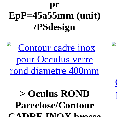
pr
EpP=45a55mm (unit)
/PSdesign
> Oculus ROND
Pareclose/Contour
CADRE INOX brosse