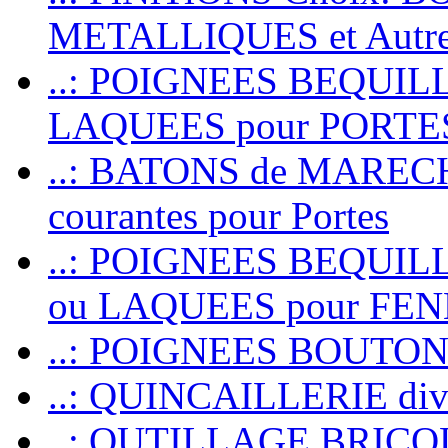
METALLIQUES et Autr
..: POIGNEES BEQUIL
LAQUEES pour PORT
..: BATONS de MARECHAL
courantes pour Portes
..: POIGNEES BEQUI
ou LAQUEES pour FE
..: POIGNEES BOUTO
..: QUINCAILLERIE dive
..: OUTILLAGE BRIC