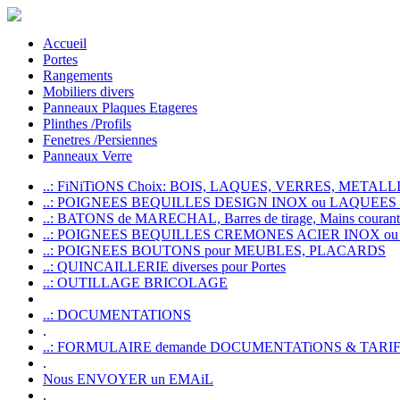
Accueil
Portes
Rangements
Mobiliers divers
Panneaux Plaques Etageres
Plinthes /Profils
Fenetres /Persiennes
Panneaux Verre
..: FiNiTiONS Choix: BOIS, LAQUES, VERRES, METALLI
..: POIGNEES BEQUILLES DESIGN INOX ou LAQUEE
..: BATONS de MARECHAL, Barres de tirage, Mains courante
..: POIGNEES BEQUILLES CREMONES ACIER INOX ou
..: POIGNEES BOUTONS pour MEUBLES, PLACARDS
..: QUINCAILLERIE diverses pour Portes
..: OUTILLAGE BRICOLAGE
..: DOCUMENTATIONS
.
..: FORMULAIRE demande DOCUMENTATiONS & TARI
.
Nous ENVOYER un EMAiL
.