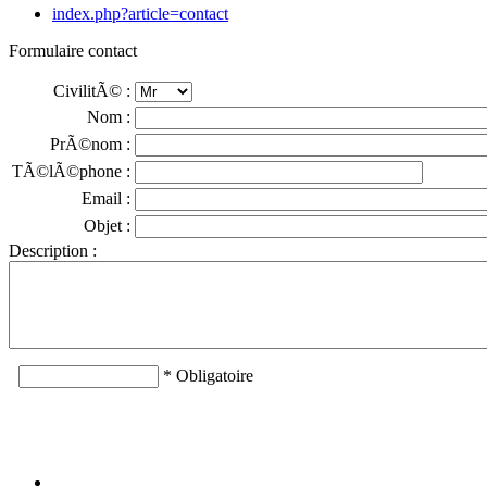
index.php?article=contact
Formulaire contact
CivilitÃ© :
Nom :
PrÃ©nom :
TÃ©lÃ©phone :
Email :
Objet :
Description :
* Obligatoire