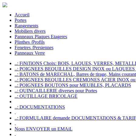
Accueil
Portes
Rangements
Mobiliers divers
Panneaux Plaques Etageres
Plinthes /Profils
Fenetres /Persiennes
Panneaux Verre
..: FiNiTiONS Choix: BOIS, LAQUES, VERRES, METALLI
..: POIGNEES BEQUILLES DESIGN INOX ou LAQUEE
..: BATONS de MARECHAL, Barres de tirage, Mains courante
..: POIGNEES BEQUILLES CREMONES ACIER INOX ou
..: POIGNEES BOUTONS pour MEUBLES, PLACARDS
..: QUINCAILLERIE diverses pour Portes
..: OUTILLAGE BRICOLAGE
..: DOCUMENTATIONS
.
..: FORMULAIRE demande DOCUMENTATiONS & TARI
.
Nous ENVOYER un EMAiL
.