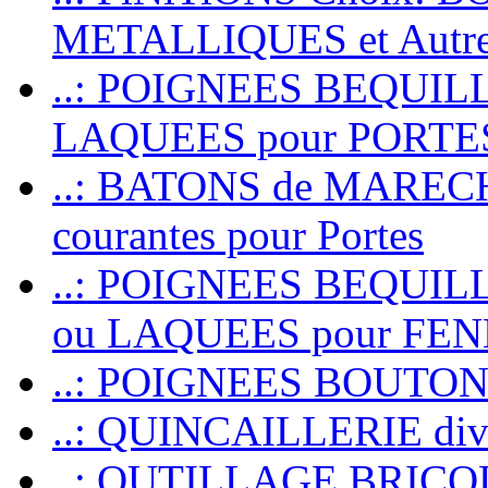
METALLIQUES et Autr
..: POIGNEES BEQUIL
LAQUEES pour PORT
..: BATONS de MARECHAL
courantes pour Portes
..: POIGNEES BEQUI
ou LAQUEES pour FE
..: POIGNEES BOUTO
..: QUINCAILLERIE dive
..: OUTILLAGE BRIC