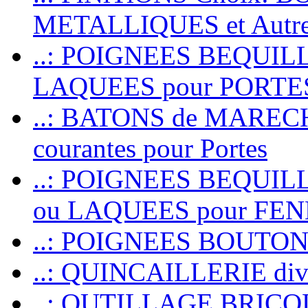
METALLIQUES et Autr
..: POIGNEES BEQUIL
LAQUEES pour PORT
..: BATONS de MARECHAL
courantes pour Portes
..: POIGNEES BEQUI
ou LAQUEES pour FE
..: POIGNEES BOUTO
..: QUINCAILLERIE dive
..: OUTILLAGE BRIC