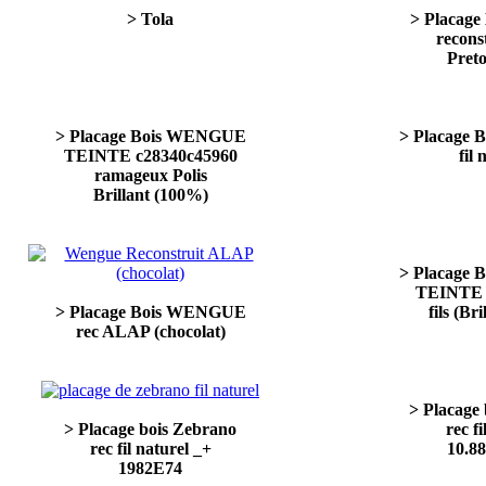
> Tola
> Placage
recons
Preto
> Placage Bois WENGUE
> Placage
TEINTE c28340c45960
fil 
ramageux Polis
Brillant (100%)
> Placage
TEINTE c
> Placage Bois WENGUE
fils (Br
rec ALAP (chocolat)
> Placage
> Placage bois Zebrano
rec fi
rec fil naturel _+
10.8
1982E74