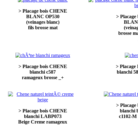
> Placage bois CHENE
BLANC OP530
> Placag
(veinages blanc)
BLAN
fils brosse mat
(veina
brosse m
> Placage bois CHENE
> Placage
blanchi c587
blanchi 
ramageux brosse _+
> Placag
> Placage bois CHENE
blanchi 
blanchi LABP073
c1102-M
Beige Creme ramageux