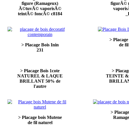
figure (Ramageux)
figurÃ© 
Ã©tuvÃ© vaporisÃ©
vaporis
teintÃ© foncÃ© c8184
_
> Placage
> Placage Bois Inin
de fi
231
> Placage Bois 1cote
> Placag
NATUREL & LAQUE
TEINTE &
BRILLANT 50% de
BRILLANT
l'autre
> Placag
> Placage bois Mutene
Ramage
de fil naturel