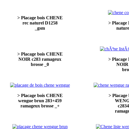
> Placage bois CHENE
rec naturel D1258
> Placage
_gsm
nature
> Placage bois CHENE
NOIR c283 ramageux
> Placage
brosse _0
NOIR 
bro
> Placage bois CHENE
> Placag
wengue brun 283+459
WENG
ramageux brosse _+
c283
ramage