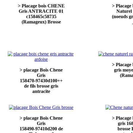
> Placage bois CHENE
> Placag
Gris ANTRACITE 01
Naturel
c158465c58735
(noeuds 
(Ramageux) Brosse
> Placag
> placage Bois Chene
gris moy
Gris
(Rama
158470-97430d100++
de fils brosse gris
antracite
> placage Bois Chene
> Placag
Gris
gris 1
158490-97410d200 de
brosse