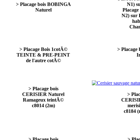
> Placage bois BOBINGA
N1) s
Naturel
Placage 
N2) sur 
hab
Cham
> Placage Bois 1cotÃ©
> Placage
TEINTE & PRE-PEINT
I
de l'autre cotÃ©
> Placage bois
CERISIER Naturel
> Pla
Ramageux teintÃ©
CERISIE
c8014 (2m)
merisi
c8184 
> Placage bois
> Pla