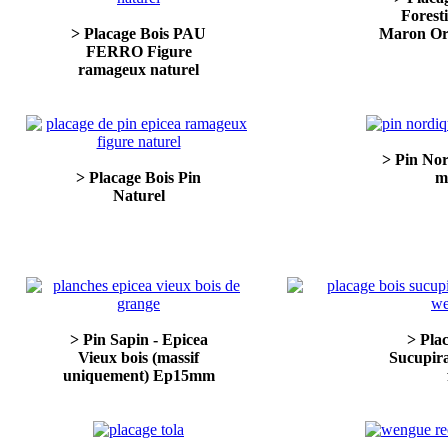
Forest
> Placage Bois PAU
Maron Or
FERRO Figure
ramageux naturel
> Pin No
> Placage Bois Pin
m
Naturel
> Pin Sapin - Epicea
> Pla
Vieux bois (massif
Sucupira
uniquement) Ep15mm