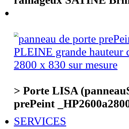
> Porte LISA (panneauS
prePeint _HP2600a28
SERVICES