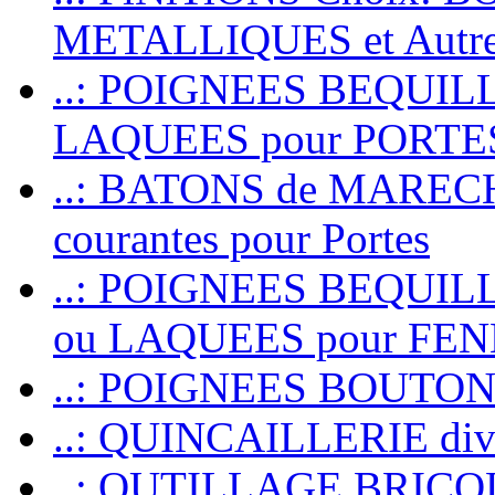
METALLIQUES et Autr
..: POIGNEES BEQUIL
LAQUEES pour PORT
..: BATONS de MARECHAL
courantes pour Portes
..: POIGNEES BEQUI
ou LAQUEES pour FE
..: POIGNEES BOUTO
..: QUINCAILLERIE dive
..: OUTILLAGE BRIC