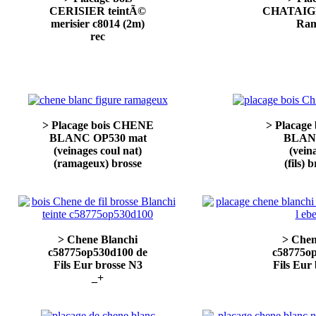
CERISIER teintÃ©
CHATAIGN
merisier c8014 (2m)
Ram
rec
> Placage bois CHENE
> Placag
BLANC OP530 mat
BLAN
(veinages coul nat)
(vein
(ramageux) brosse
(fils) 
> Chene Blanchi
> Chen
c58775op530d100 de
c58775o
Fils Eur brosse N3
Fils Eur
_+