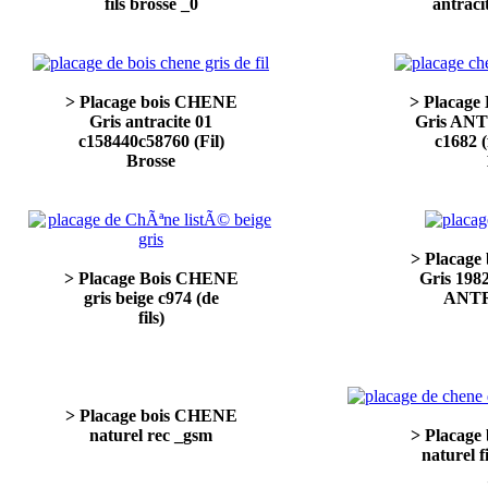
fils brosse _0
antraci
> Placage bois CHENE
> Placage
Gris antracite 01
Gris AN
c158440c58760 (Fil)
c1682 (
Brosse
> Placag
> Placage Bois CHENE
Gris 198
gris beige c974 (de
ANT
fils)
> Placage bois CHENE
naturel rec _gsm
> Placag
naturel 