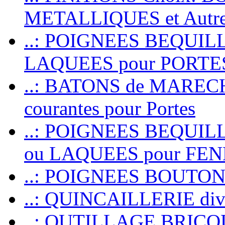
METALLIQUES et Autr
..: POIGNEES BEQUIL
LAQUEES pour PORT
..: BATONS de MARECHAL
courantes pour Portes
..: POIGNEES BEQUI
ou LAQUEES pour FE
..: POIGNEES BOUTO
..: QUINCAILLERIE dive
..: OUTILLAGE BRIC