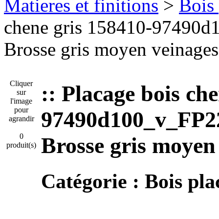
Matieres et finitions
>
Bois 
chene gris 158410-97490d
Brosse gris moyen veinages 
Cliquer
:: Placage bois ch
sur
l'image
pour
97490d100_v_FP22
agrandir
0
Brosse gris moyen 
produit(s)
Catégorie :
Bois pla