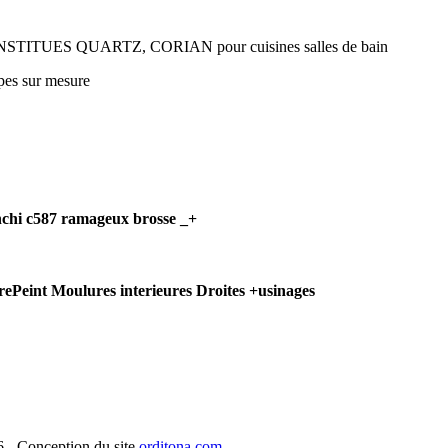
TUES QUARTZ, CORIAN pour cuisines salles de bain
upes sur mesure
chi c587 ramageux brosse _+
Peint Moulures interieures Droites +usinages
- Conception du site
orditona.com