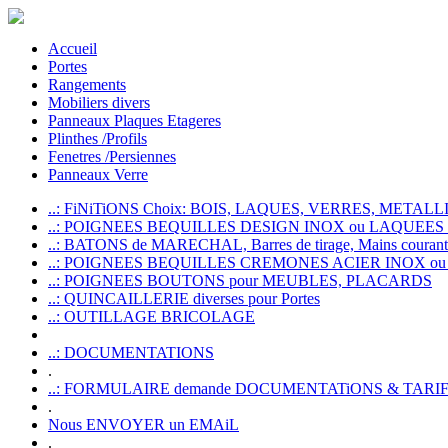
Accueil
Portes
Rangements
Mobiliers divers
Panneaux Plaques Etageres
Plinthes /Profils
Fenetres /Persiennes
Panneaux Verre
..: FiNiTiONS Choix: BOIS, LAQUES, VERRES, METALLI
..: POIGNEES BEQUILLES DESIGN INOX ou LAQUEE
..: BATONS de MARECHAL, Barres de tirage, Mains courante
..: POIGNEES BEQUILLES CREMONES ACIER INOX ou
..: POIGNEES BOUTONS pour MEUBLES, PLACARDS
..: QUINCAILLERIE diverses pour Portes
..: OUTILLAGE BRICOLAGE
..: DOCUMENTATIONS
.
..: FORMULAIRE demande DOCUMENTATiONS & TARI
.
Nous ENVOYER un EMAiL
.