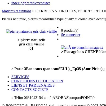
index.php?article=contact
Matieres et finitions
> PIERRES NATURELLES, PIERRES RECONSTI
Pierres naturelle, pierres reconstituee type quartz et corian avec deco
0 produit(s)
Se connecter
> pierre naturelle
gris clair vieillie
01
> Placage bois CHENE blan
> Porte 3Panneaux (panneauSEUL) _Ep35 (Ame Pleine) pre
SERVICES
CONDITIONS D'UTILISATION
LIENS ET PARTENAIRES
CONTACTS SOCIETE
:: Telfm 0631942154 :: infoAROBASbomportPOINTfr
© BOMPORT ® - PASCOAL sarl - tous droits reserves © 2003-2026 