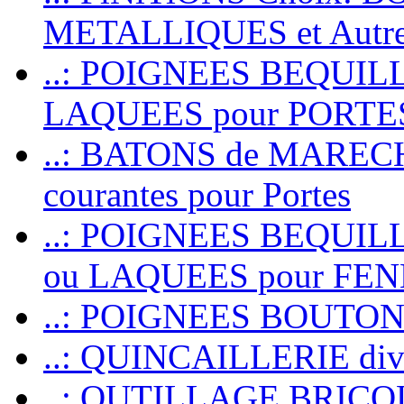
METALLIQUES et Autr
..: POIGNEES BEQUIL
LAQUEES pour PORT
..: BATONS de MARECHAL
courantes pour Portes
..: POIGNEES BEQUI
ou LAQUEES pour FE
..: POIGNEES BOUTO
..: QUINCAILLERIE dive
..: OUTILLAGE BRIC