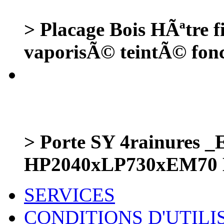
> Placage Bois HÃªtre
vaporisÃ© teintÃ© fon
> Porte SY 4rainures _
HP2040xLP730xEM70
SERVICES
CONDITIONS D'UTILI