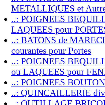
METALLIQUES et Autr
..: POIGNEES BEQUIL
LAQUEES pour PORT
..: BATONS de MARECHAL
courantes pour Portes
..: POIGNEES BEQUI
ou LAQUEES pour FE
..: POIGNEES BOUTO
..: QUINCAILLERIE dive
..: OUTILLAGE BRIC