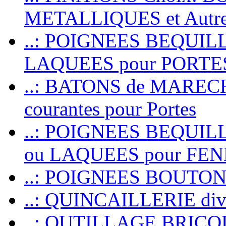
METALLIQUES et Autr
..: POIGNEES BEQUIL
LAQUEES pour PORT
..: BATONS de MARECHAL
courantes pour Portes
..: POIGNEES BEQUI
ou LAQUEES pour FE
..: POIGNEES BOUTO
..: QUINCAILLERIE dive
..: OUTILLAGE BRIC