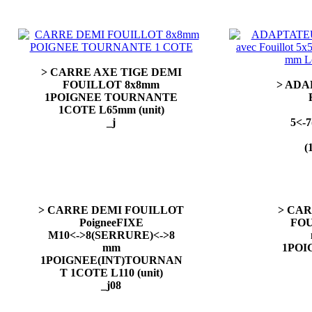
> CARRE AXE TIGE DEMI
FOUILLOT 8x8mm
> ADA
1POIGNEE TOURNANTE
1COTE L65mm (unit)
_j
5<-
(
> CARRE DEMI FOUILLOT
> CAR
PoigneeFIXE
FOU
M10<->8(SERRURE)<->8
mm
1POI
1POIGNEE(INT)TOURNAN
T 1COTE L110 (unit)
_j08