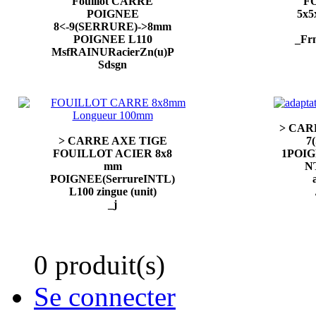
Fouillot CARRE
F
POIGNEE
5x5
8<-9(SERRURE)->8mm
POIGNEE L110
_Fr
MsfRAINURacierZn(u)P
Sdsgn
> CAR
> CARRE AXE TIGE
7
FOUILLOT ACIER 8x8
1POI
mm
N
POIGNEE(SerrureINTL)
L100 zingue (unit)
_j
0 produit(s)
Se connecter