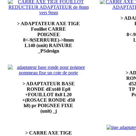
> ADA
> ADAPTATEUR AXE TIGE
Fouillot CARRE
POIGNEE
8<-
8<-9(SERRURE)->8mm
L
L140 (unit) RAINURE
_PSdesign
> A
RON
> ADAPTATEUR BASE
d5
RONDE dExt48 Ep8
TP 
+FOUILLOT 8x8 L20
P
+(ROSACE RONDE d50
h8) pr POIGNEE FIXE
(unit) _j
> CARRE AXE TIGE