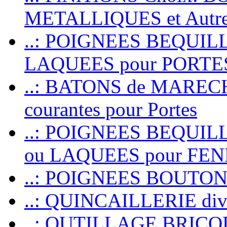
METALLIQUES et Autr
..: POIGNEES BEQUIL
LAQUEES pour PORT
..: BATONS de MARECHAL
courantes pour Portes
..: POIGNEES BEQUI
ou LAQUEES pour FE
..: POIGNEES BOUTO
..: QUINCAILLERIE dive
..: OUTILLAGE BRIC