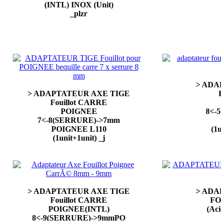
(INTL) INOX (Unit)
_plzr
> ADA
> ADAPTATEUR AXE TIGE
Fouillot CARRE
POIGNEE
8<-
7<-8(SERRURE)->7mm
POIGNEE L110
(1
(1unit+1unit) _j
> ADAPTATEUR AXE TIGE
> ADA
Fouillot CARRE
FO
POIGNEE(INTL)
(Ac
8<-9(SERRURE)->9mmPO