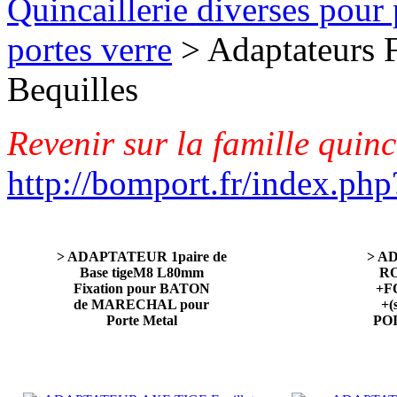
Quincaillerie diverses pour 
portes verre
> Adaptateurs F
Bequilles
Revenir sur la famille quinc
http://bomport.fr/index.php
> ADAPTATEUR 1paire de
> A
Base tigeM8 L80mm
RO
Fixation pour BATON
+F
de MARECHAL pour
+(
Porte Metal
POI