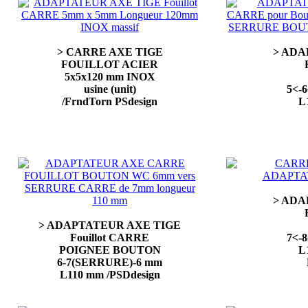
> CARRE AXE TIGE
> ADA
FOUILLOT ACIER
5x5x120 mm INOX
usine (unit)
5<-
/FrndTorn PSdesign
L1
> ADA
> ADAPTATEUR AXE TIGE
Fouillot CARRE
7<-
POIGNEE BOUTON
L1
6-7(SERRURE)-6 mm
L110 mm /PSDdesign