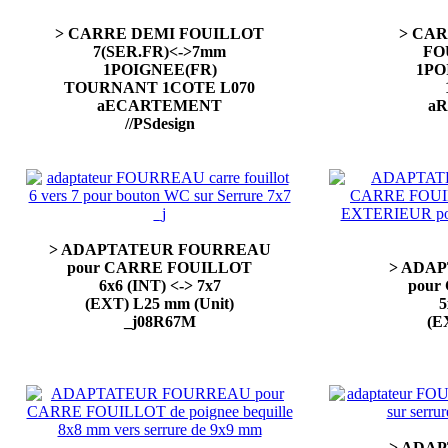
> CARRE DEMI FOUILLOT
> CAR
7(SER.FR)<->7mm
FO
1POIGNEE(FR)
1PO
TOURNANT 1COTE L070
aECARTEMENT
aR
//PSdesign
> ADAPTATEUR FOURREAU
pour CARRE FOUILLOT
> ADA
6x6 (INT) <-> 7x7
pour
(EXT) L25 mm (Unit)
5
_j08R67M
(E
> ADA