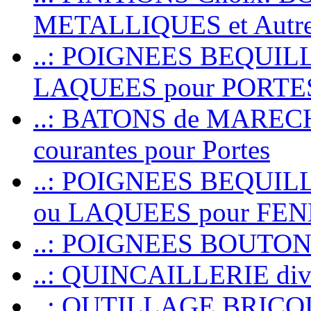
METALLIQUES et Autr
..: POIGNEES BEQUIL
LAQUEES pour PORT
..: BATONS de MARECHAL
courantes pour Portes
..: POIGNEES BEQUI
ou LAQUEES pour FE
..: POIGNEES BOUTO
..: QUINCAILLERIE dive
..: OUTILLAGE BRIC