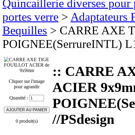
Quincaillerie diverses pour 
portes verre
>
Adaptateurs F
Bequilles
> CARRE AXE T
POIGNEE(SerrureINTL) L12
:: CARRE A
Cliquer sur l'image
ACIER 9x9
pour agrandir
Quantité :
POIGNEE(Ser
//PSdesign
0 produit(s)