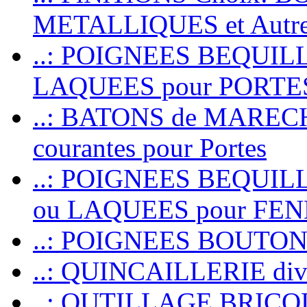
METALLIQUES et Autr
..: POIGNEES BEQUIL
LAQUEES pour PORT
..: BATONS de MARECHAL
courantes pour Portes
..: POIGNEES BEQUI
ou LAQUEES pour FE
..: POIGNEES BOUTO
..: QUINCAILLERIE dive
..: OUTILLAGE BRIC