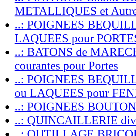
METALLIQUES et Autr
..: POIGNEES BEQUIL
LAQUEES pour PORT
..: BATONS de MARECHAL
courantes pour Portes
..: POIGNEES BEQUI
ou LAQUEES pour FE
..: POIGNEES BOUTO
..: QUINCAILLERIE dive
..: OUTILLAGE BRIC