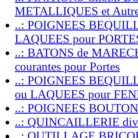
METALLIQUES et Autr
..: POIGNEES BEQUIL
LAQUEES pour PORT
..: BATONS de MARECHAL
courantes pour Portes
..: POIGNEES BEQUI
ou LAQUEES pour FE
..: POIGNEES BOUTO
..: QUINCAILLERIE dive
..: OUTILLAGE BRIC