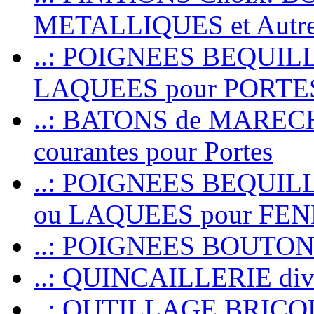
METALLIQUES et Autr
..: POIGNEES BEQUIL
LAQUEES pour PORT
..: BATONS de MARECHAL
courantes pour Portes
..: POIGNEES BEQUI
ou LAQUEES pour FE
..: POIGNEES BOUTO
..: QUINCAILLERIE dive
..: OUTILLAGE BRIC