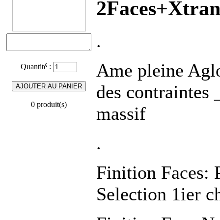
2Faces+Xtran
.
Ame pleine Agl
Quantité :
des contraintes
0 produit(s)
massif
.
Finition Face
Selection 1ier c