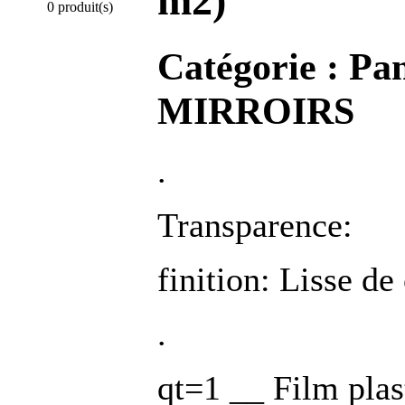
m2)
0 produit(s)
Catégorie :
Pa
MIRROIRS
.
Transparence:
finition: Lisse de
.
qt=1 __ Film pla