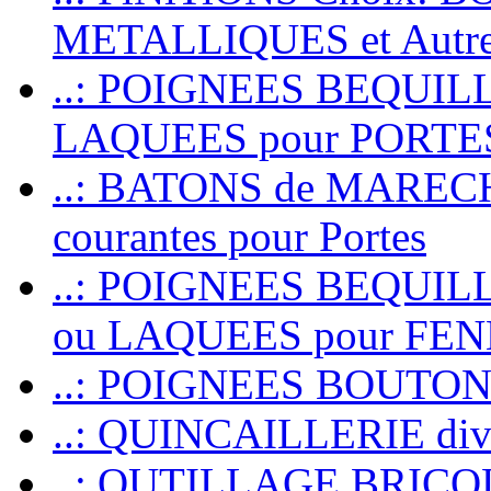
METALLIQUES et Autr
..: POIGNEES BEQUIL
LAQUEES pour PORT
..: BATONS de MARECHAL
courantes pour Portes
..: POIGNEES BEQUI
ou LAQUEES pour FE
..: POIGNEES BOUTO
..: QUINCAILLERIE dive
..: OUTILLAGE BRIC