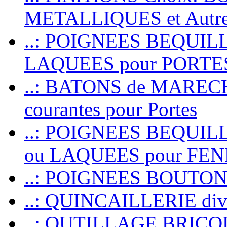
METALLIQUES et Autr
..: POIGNEES BEQUIL
LAQUEES pour PORT
..: BATONS de MARECHAL
courantes pour Portes
..: POIGNEES BEQUI
ou LAQUEES pour FE
..: POIGNEES BOUTO
..: QUINCAILLERIE dive
..: OUTILLAGE BRIC