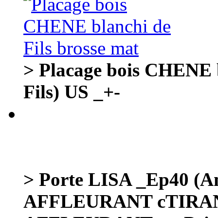
> Placage bois CHENE b
Fils) US _+-
> Porte LISA _Ep40 (A
AFFLEURANT cTIRA