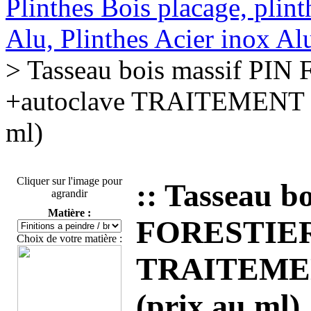
Plinthes Bois placage, plin
Alu, Plinthes Acier inox A
> Tasseau bois massif PI
+autoclave TRAITEMENT s
ml)
Cliquer sur l'image pour
:: Tasseau b
agrandir
Matière :
FORESTIER 
Choix de votre matière :
TRAITEMEN
(prix au ml)