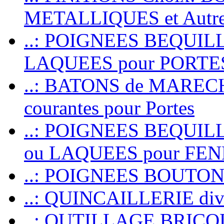
METALLIQUES et Autr
..: POIGNEES BEQUIL
LAQUEES pour PORT
..: BATONS de MARECHAL
courantes pour Portes
..: POIGNEES BEQUI
ou LAQUEES pour FE
..: POIGNEES BOUTO
..: QUINCAILLERIE dive
..: OUTILLAGE BRIC