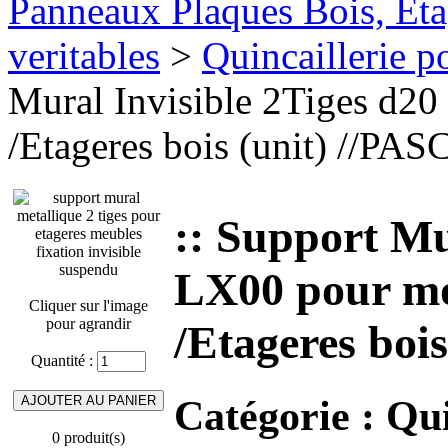
Panneaux Plaques Bois, Eta
veritables
>
Quincaillerie p
Mural Invisible 2Tiges d2
/Etageres bois (unit) //P
:: Support Mu
LX00 pour mo
Cliquer sur l'image
pour agrandir
/Etageres boi
Quantité :
Catégorie :
Qui
0 produit(s)