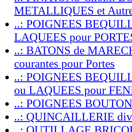
METALLIQUES et Autr
..: POIGNEES BEQUIL
LAQUEES pour PORT
..: BATONS de MARECHAL
courantes pour Portes
..: POIGNEES BEQUI
ou LAQUEES pour FE
..: POIGNEES BOUTO
..: QUINCAILLERIE dive
..: OUTILLAGE BRIC