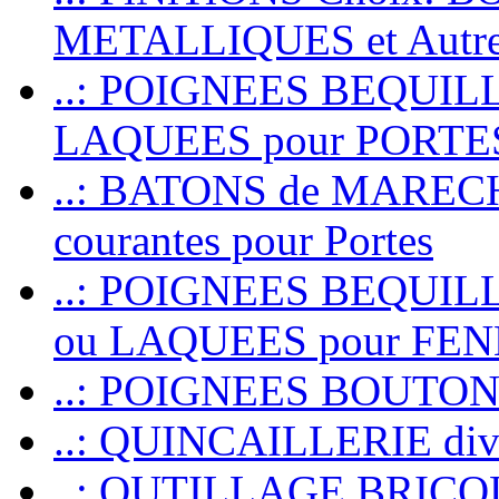
METALLIQUES et Autr
..: POIGNEES BEQUIL
LAQUEES pour PORT
..: BATONS de MARECHAL
courantes pour Portes
..: POIGNEES BEQUI
ou LAQUEES pour FE
..: POIGNEES BOUTO
..: QUINCAILLERIE dive
..: OUTILLAGE BRIC