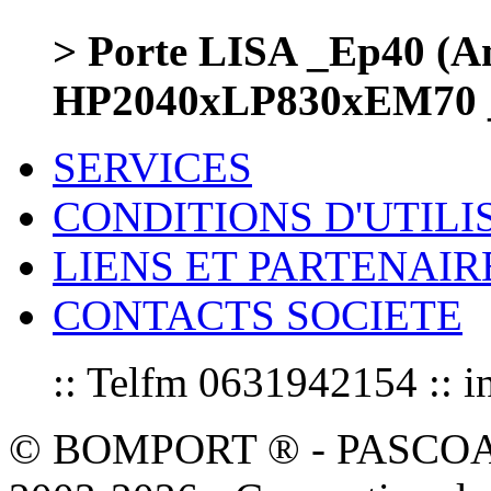
> Porte LISA _Ep40 (Am
HP2040xLP830xEM70 
SERVICES
CONDITIONS D'UTILI
LIENS ET PARTENAIR
CONTACTS SOCIETE
:: Telfm 0631942154 :
© BOMPORT ® - PASCOAL sa