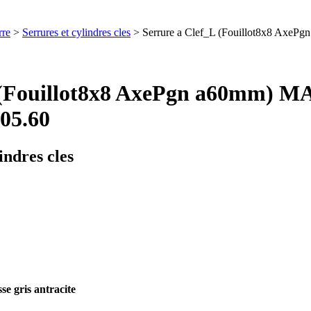
rre
>
Serrures et cylindres cles
> Serrure a Clef_L (Fouillot8x8 Ax
_L (Fouillot8x8 AxePgn a60mm
05.60
indres cles
e gris antracite