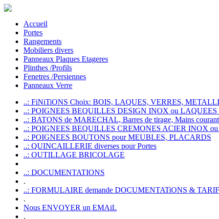
Accueil
Portes
Rangements
Mobiliers divers
Panneaux Plaques Etageres
Plinthes /Profils
Fenetres /Persiennes
Panneaux Verre
..: FiNiTiONS Choix: BOIS, LAQUES, VERRES, METALLI
..: POIGNEES BEQUILLES DESIGN INOX ou LAQUEE
..: BATONS de MARECHAL, Barres de tirage, Mains courante
..: POIGNEES BEQUILLES CREMONES ACIER INOX ou
..: POIGNEES BOUTONS pour MEUBLES, PLACARDS
..: QUINCAILLERIE diverses pour Portes
..: OUTILLAGE BRICOLAGE
..: DOCUMENTATIONS
.
..: FORMULAIRE demande DOCUMENTATiONS & TARI
.
Nous ENVOYER un EMAiL
.