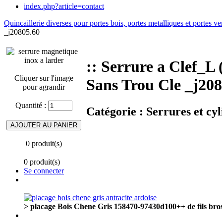
index.php?article=contact
Quincaillerie diverses pour portes bois, portes metalliques et portes ve
_j20805.60
:: Serrure a Clef
Cliquer sur l'image
Sans Trou Cle _j208
pour agrandir
Quantité :
Catégorie :
Serrures et cyl
0 produit(s)
0 produit(s)
Se connecter
> placage Bois Chene Gris 158470-97430d100++ de fils bross