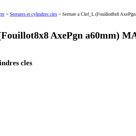
rre
>
Serrures et cylindres cles
> Serrure a Clef_L (Fouillot8x8 Ax
_L (Fouillot8x8 AxePgn a60mm
indres cles