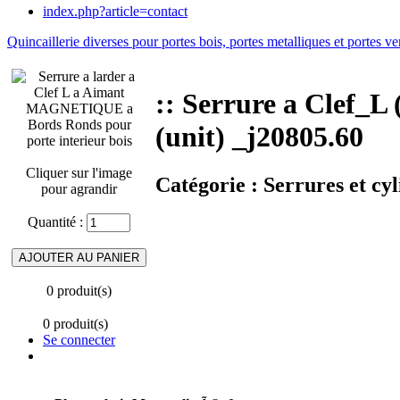
index.php?article=contact
Quincaillerie diverses pour portes bois, portes metalliques et portes ve
:: Serrure a Clef
(unit) _j20805.60
Cliquer sur l'image
Catégorie :
Serrures et cyl
pour agrandir
Quantité :
0 produit(s)
0 produit(s)
Se connecter