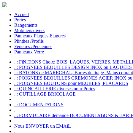
Accueil
Portes
Rangements
Mobiliers divers
Panneaux Plaques Etageres
Plinthes /Profils
Fenetres /Persiennes
Panneaux Verre
..: FiNiTiONS Choix: BOIS, LAQUES, VERRES, METALLI
..: POIGNEES BEQUILLES DESIGN INOX ou LAQUEE
..: BATONS de MARECHAL, Barres de tirage, Mains courante
..: POIGNEES BEQUILLES CREMONES ACIER INOX ou
..: POIGNEES BOUTONS pour MEUBLES, PLACARDS
..: QUINCAILLERIE diverses pour Portes
..: OUTILLAGE BRICOLAGE
..: DOCUMENTATIONS
.
..: FORMULAIRE demande DOCUMENTATiONS & TARI
.
Nous ENVOYER un EMAiL
.