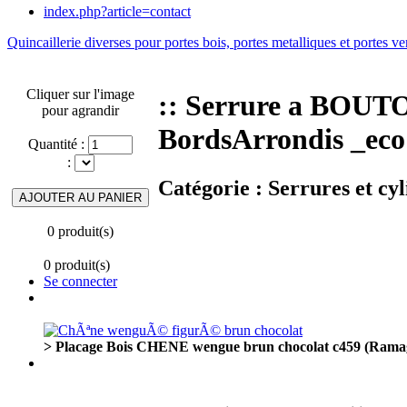
index.php?article=contact
Quincaillerie diverses pour portes bois, portes metalliques et portes ve
Cliquer sur l'image
:: Serrure a BOUT
pour agrandir
BordsArrondis _eco
Quantité :
:
Catégorie :
Serrures et cyl
0 produit(s)
0 produit(s)
Se connecter
> Placage Bois CHENE wengue brun chocolat c459 (Rama