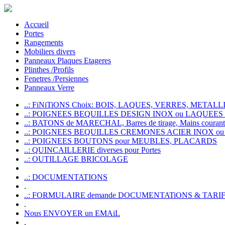
Accueil
Portes
Rangements
Mobiliers divers
Panneaux Plaques Etageres
Plinthes /Profils
Fenetres /Persiennes
Panneaux Verre
..: FiNiTiONS Choix: BOIS, LAQUES, VERRES, METALLI
..: POIGNEES BEQUILLES DESIGN INOX ou LAQUEE
..: BATONS de MARECHAL, Barres de tirage, Mains courante
..: POIGNEES BEQUILLES CREMONES ACIER INOX ou
..: POIGNEES BOUTONS pour MEUBLES, PLACARDS
..: QUINCAILLERIE diverses pour Portes
..: OUTILLAGE BRICOLAGE
..: DOCUMENTATIONS
.
..: FORMULAIRE demande DOCUMENTATiONS & TARI
.
Nous ENVOYER un EMAiL
.