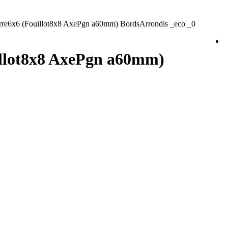
re6x6 (Fouillot8x8 AxePgn a60mm) BordsArrondis _eco _0
illot8x8 AxePgn a60mm)