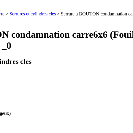
rre
>
Serrures et cylindres cles
> Serrure a BOUTON condamnation car
ON condamnation carre6x6 (Fou
 _0
indres cles
geux)