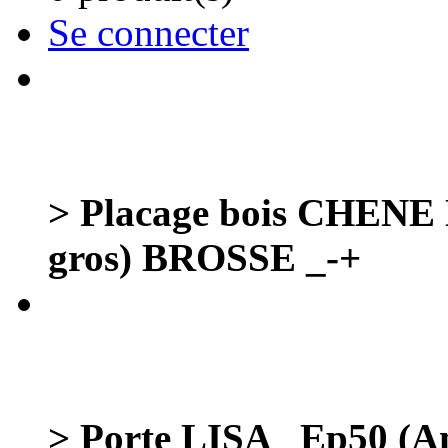
Se connecter
> Placage bois CHENE 
gros) BROSSE _-+
> Porte LISA _Ep50 (Am