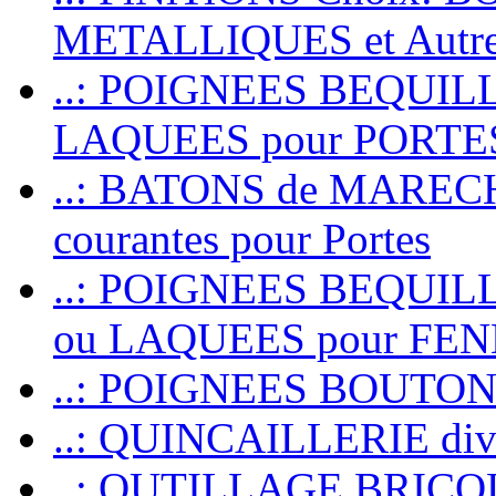
METALLIQUES et Autr
..: POIGNEES BEQUIL
LAQUEES pour PORT
..: BATONS de MARECHAL
courantes pour Portes
..: POIGNEES BEQUI
ou LAQUEES pour FE
..: POIGNEES BOUTO
..: QUINCAILLERIE dive
..: OUTILLAGE BRIC