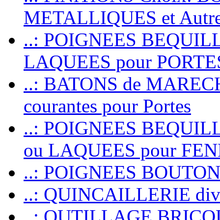
METALLIQUES et Autr
..: POIGNEES BEQUIL
LAQUEES pour PORT
..: BATONS de MARECHAL
courantes pour Portes
..: POIGNEES BEQUI
ou LAQUEES pour FE
..: POIGNEES BOUTO
..: QUINCAILLERIE dive
..: OUTILLAGE BRIC