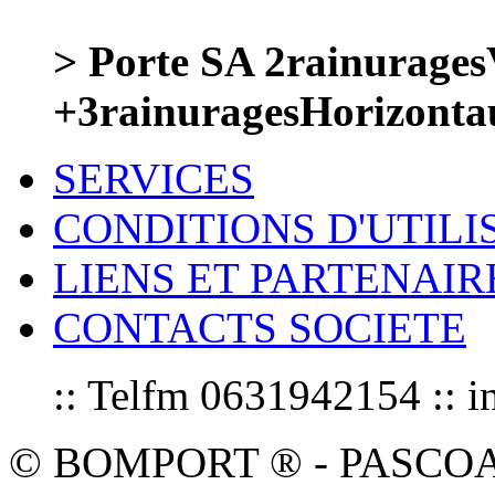
> Porte SA 2rainurages
+3rainuragesHorizont
SERVICES
CONDITIONS D'UTILI
LIENS ET PARTENAIR
CONTACTS SOCIETE
:: Telfm 0631942154 :
© BOMPORT ® - PASCOAL sa