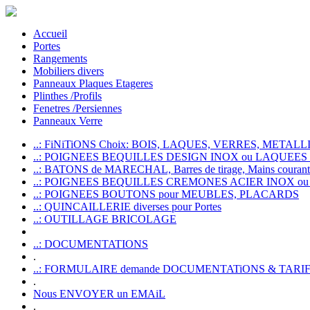
Accueil
Portes
Rangements
Mobiliers divers
Panneaux Plaques Etageres
Plinthes /Profils
Fenetres /Persiennes
Panneaux Verre
..: FiNiTiONS Choix: BOIS, LAQUES, VERRES, METALLI
..: POIGNEES BEQUILLES DESIGN INOX ou LAQUEE
..: BATONS de MARECHAL, Barres de tirage, Mains courante
..: POIGNEES BEQUILLES CREMONES ACIER INOX ou
..: POIGNEES BOUTONS pour MEUBLES, PLACARDS
..: QUINCAILLERIE diverses pour Portes
..: OUTILLAGE BRICOLAGE
..: DOCUMENTATIONS
.
..: FORMULAIRE demande DOCUMENTATiONS & TARI
.
Nous ENVOYER un EMAiL
.