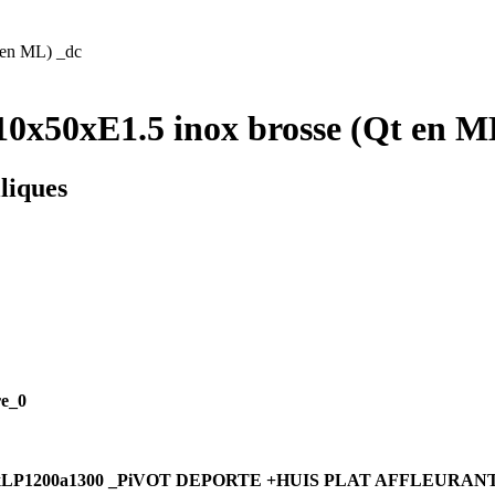
 en ML) _dc
0x50xE1.5 inox brosse (Qt en M
liques
e_0
0a2500xLP1200a1300 _PiVOT DEPORTE +HUIS PLAT AFFLEURAN