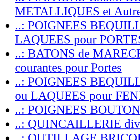
METALLIQUES et Autr
..: POIGNEES BEQUIL
LAQUEES pour PORT
..: BATONS de MARECHAL
courantes pour Portes
..: POIGNEES BEQUI
ou LAQUEES pour FE
..: POIGNEES BOUTO
..: QUINCAILLERIE dive
..: OUTILLAGE BRIC