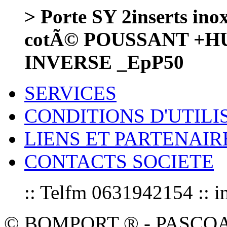
> Porte SY 2inserts 
cotÃ© POUSSANT +HU
INVERSE _EpP50
SERVICES
CONDITIONS D'UTILI
LIENS ET PARTENAIR
CONTACTS SOCIETE
:: Telfm 0631942154 :
© BOMPORT ® - PASCOAL sa