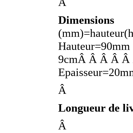
Â
Dimensions
(mm)=hauteur(h
Hauteur=90mm 
9cmÂ Â Â Â Â
Epaisseur=20m
Â
Longueur de li
Â