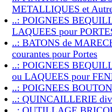
METALLIQUES et Autr
..: POIGNEES BEQUIL
LAQUEES pour PORT
..: BATONS de MARECHAL
courantes pour Portes
..: POIGNEES BEQUI
ou LAQUEES pour FE
..: POIGNEES BOUTO
..: QUINCAILLERIE dive
..: OUTILLAGE BRIC