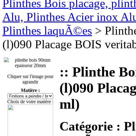
Plinthes Bois placage, plin
Alu, Plinthes Acier inox A
Plinthes laquÃ©es
> Plinth
(l)090 Placage BOIS veritab
:: Plinthe B
Cliquer sur l'image pour
agrandir
(l)090 Placa
Matière :
ml)
Choix de votre matière :
Catégorie :
Pl