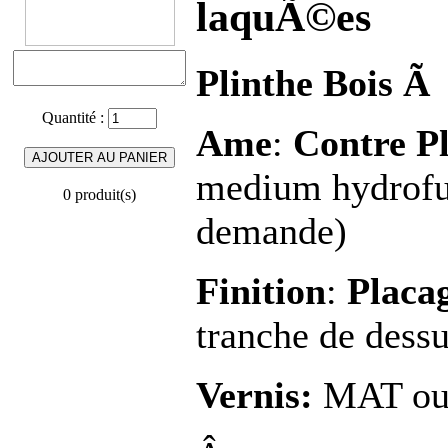
laquÃ©es
Plinthe Bois Ã 
Quantité :
Ame
:
Contre 
medium hydrofug
0 produit(s)
demande)
Finition
:
Placag
tranche de dessu
Vernis:
MAT ou