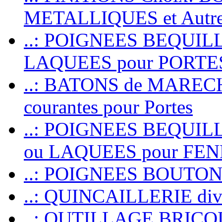
METALLIQUES et Autr
..: POIGNEES BEQUIL
LAQUEES pour PORT
..: BATONS de MARECHAL
courantes pour Portes
..: POIGNEES BEQUI
ou LAQUEES pour FE
..: POIGNEES BOUTO
..: QUINCAILLERIE dive
..: OUTILLAGE BRIC