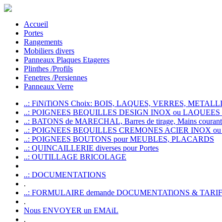
Accueil
Portes
Rangements
Mobiliers divers
Panneaux Plaques Etageres
Plinthes /Profils
Fenetres /Persiennes
Panneaux Verre
..: FiNiTiONS Choix: BOIS, LAQUES, VERRES, METALLI
..: POIGNEES BEQUILLES DESIGN INOX ou LAQUEE
..: BATONS de MARECHAL, Barres de tirage, Mains courante
..: POIGNEES BEQUILLES CREMONES ACIER INOX ou
..: POIGNEES BOUTONS pour MEUBLES, PLACARDS
..: QUINCAILLERIE diverses pour Portes
..: OUTILLAGE BRICOLAGE
..: DOCUMENTATIONS
.
..: FORMULAIRE demande DOCUMENTATiONS & TARI
.
Nous ENVOYER un EMAiL
.