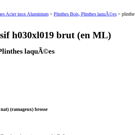
nthes Acier inox Aluminium
>
Plinthes Bois, Plinthes laquÃ©es
> plinth
sif h030xl019 brut (en ML)
 Plinthes laquÃ©es
at) (ramageux) brosse