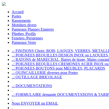
Accueil
Portes
Rangements
Mobiliers divers
Panneaux Plaques Etageres
Plinthes /Profils
Fenetres /Persiennes
Panneaux Verre
..: FiNiTiONS Choix: BOIS, LAQUES, VERRES, METALLI
..: POIGNEES BEQUILLES DESIGN INOX ou LAQUEE
..: BATONS de MARECHAL, Barres de tirage, Mains courante
..: POIGNEES BEQUILLES CREMONES ACIER INOX ou
..: POIGNEES BOUTONS pour MEUBLES, PLACARDS
..: QUINCAILLERIE diverses pour Portes
..: OUTILLAGE BRICOLAGE
..: DOCUMENTATIONS
.
..: FORMULAIRE demande DOCUMENTATiONS & TARI
.
Nous ENVOYER un EMAiL
.