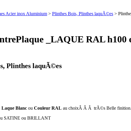
nthes Acier inox Aluminium
>
Plinthes Bois, Plinthes laquÃ©es
> Plinth
ContrePlaque _LAQUE RAL h100 e
is, Plinthes laquÃ©es
:
Laque Blanc
ou
Couleur RAL
au choixÂ Â Â trÃ©s Belle finition
T ou SATINE ou BRILLANT