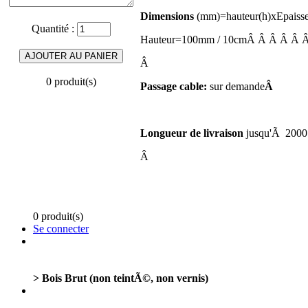
Dimensions
(mm)=hauteur(h)xEpaisse
Quantité :
Hauteur=100mm / 10cmÂ Â Â Â Â Â
Â
0 produit(s)
Passage cable:
sur demande
Â
Longueur de livraison
jusqu'Ã 2000
Â
0 produit(s)
Se connecter
> Bois Brut (non teintÃ©, non vernis)