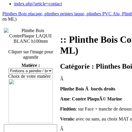
index.php?article=contact
Plinthes Bois placage, plinthes peintes laque, plinthes PVC Alu, Pli
en ML)
:: Plinthe Bois 
ML)
Cliquer sur l'image pour
agrandir
Catégorie :
Plinthes Bo
Matière :
Choix de votre matière :
Â
Plinthe Bois Ã bords droits
Ame
:
Contre PlaquÃ© Marine
Finition
: sur Face + tranche de dessus
Vernis:
avec ou sans, au choix MA
Â