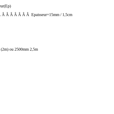
ur(Ep)
 Â Â Â Â Â Â Â Epaisseur=15mm / 1,5cm
 (2m) ou 2500mm 2,5m