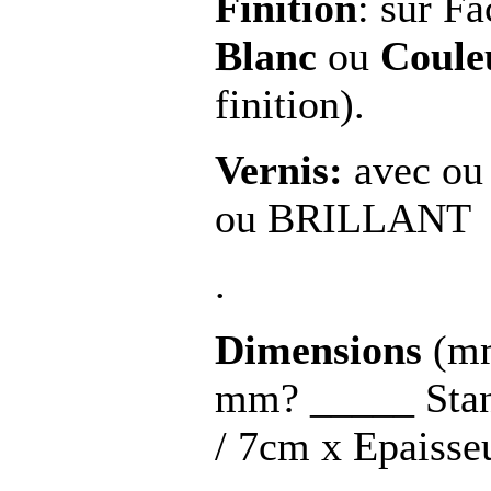
Finition
: sur F
Blanc
ou
Coule
finition).
Vernis:
avec ou
ou BRILLANT
.
Dimensions
(mm
mm? _____ Stan
/ 7cm x Epaisse