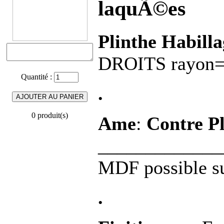
laquÃ©es
Plinthe Habill
DROITS rayon=
Quantité :
.
0 produit(s)
Ame
:
Contre P
______________
MDF possible s
.