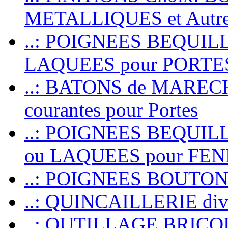
METALLIQUES et Autr
..: POIGNEES BEQUIL
LAQUEES pour PORT
..: BATONS de MARECHAL
courantes pour Portes
..: POIGNEES BEQUI
ou LAQUEES pour FE
..: POIGNEES BOUTO
..: QUINCAILLERIE dive
..: OUTILLAGE BRIC