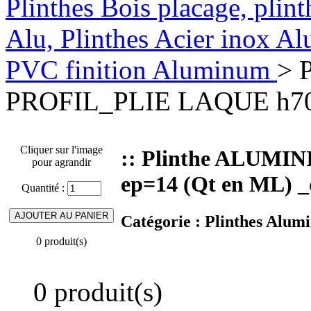
Plinthes Bois placage, plin
Alu, Plinthes Acier inox A
PVC finition Aluminum
> 
PROFIL_PLIE LAQUE h70 
Cliquer sur l'image
:: Plinthe ALUM
pour agrandir
ep=14 (Qt en ML) _
Quantité :
Catégorie :
Plinthes Alum
0 produit(s)
0 produit(s)