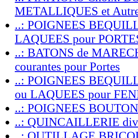
METALLIQUES et Autr
..: POIGNEES BEQUIL
LAQUEES pour PORT
..: BATONS de MARECHAL
courantes pour Portes
..: POIGNEES BEQUI
ou LAQUEES pour FE
..: POIGNEES BOUTO
..: QUINCAILLERIE dive
..: OUTILLAGE BRIC