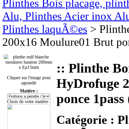
Plinthes Bois placage, plin
Alu, Plinthes Acier inox A
Plinthes laquÃ©es
> Plint
200x16 Moulure01 Brut pon
:: Plinthe 
Cliquer sur l'image pour
HyDrofuge 2
agrandir
Matière :
ponce 1pass 
Choix de votre matière :
Catégorie :
Pl