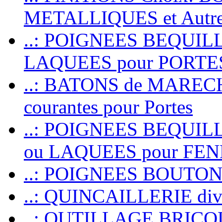
METALLIQUES et Autr
..: POIGNEES BEQUIL
LAQUEES pour PORT
..: BATONS de MARECHAL
courantes pour Portes
..: POIGNEES BEQUI
ou LAQUEES pour FE
..: POIGNEES BOUTO
..: QUINCAILLERIE dive
..: OUTILLAGE BRIC