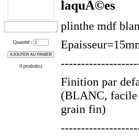
laquÃ©es
plinthe mdf bl
Epaisseur=15mm
Quantité :
-------------------
0 produit(s)
Finition par def
(BLANC, facile 
grain fin)
-------------------