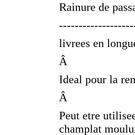
Rainure de pass
-------------------
livrees en long
Â
Ideal pour la re
Â
Peut etre utili
champlat moul