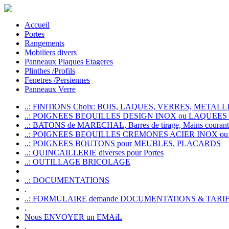
Accueil
Portes
Rangements
Mobiliers divers
Panneaux Plaques Etageres
Plinthes /Profils
Fenetres /Persiennes
Panneaux Verre
..: FiNiTiONS Choix: BOIS, LAQUES, VERRES, METALLI
..: POIGNEES BEQUILLES DESIGN INOX ou LAQUEE
..: BATONS de MARECHAL, Barres de tirage, Mains courante
..: POIGNEES BEQUILLES CREMONES ACIER INOX ou
..: POIGNEES BOUTONS pour MEUBLES, PLACARDS
..: QUINCAILLERIE diverses pour Portes
..: OUTILLAGE BRICOLAGE
..: DOCUMENTATIONS
.
..: FORMULAIRE demande DOCUMENTATiONS & TARI
.
Nous ENVOYER un EMAiL
.