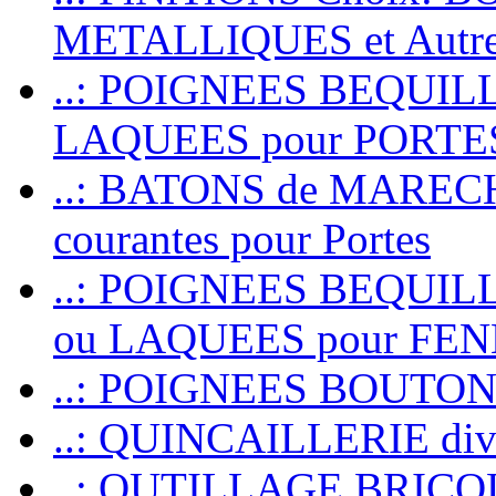
METALLIQUES et Autr
..: POIGNEES BEQUIL
LAQUEES pour PORT
..: BATONS de MARECHAL
courantes pour Portes
..: POIGNEES BEQUI
ou LAQUEES pour FE
..: POIGNEES BOUTO
..: QUINCAILLERIE dive
..: OUTILLAGE BRIC