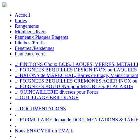
Accueil
Portes
Rangements
Mobiliers divers
Panneaux Plaques Etageres
Plinthes /Profils
Fenetres /Persiennes
Panneaux Verre
..: FiNiTiONS Choix: BOIS, LAQUES, VERRES, METALLI
..: POIGNEES BEQUILLES DESIGN INOX ou LAQUEE
..: BATONS de MARECHAL, Barres de tirage, Mains courante
..: POIGNEES BEQUILLES CREMONES ACIER INOX ou
..: POIGNEES BOUTONS pour MEUBLES, PLACARDS
..: QUINCAILLERIE diverses pour Portes
..: OUTILLAGE BRICOLAGE
..: DOCUMENTATIONS
.
..: FORMULAIRE demande DOCUMENTATiONS & TARI
.
Nous ENVOYER un EMAiL
.