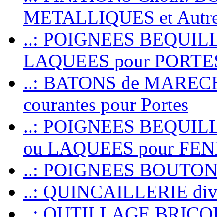
METALLIQUES et Autr
..: POIGNEES BEQUIL
LAQUEES pour PORT
..: BATONS de MARECHAL
courantes pour Portes
..: POIGNEES BEQUI
ou LAQUEES pour FE
..: POIGNEES BOUTO
..: QUINCAILLERIE dive
..: OUTILLAGE BRIC