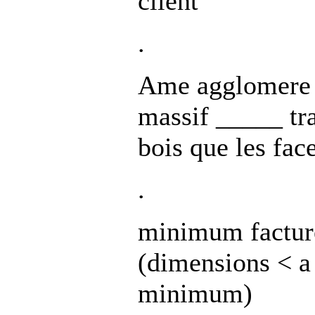
client
.
Ame agglomere
massif _____ tr
bois que les fac
.
minimum facture
(dimensions < a
minimum)