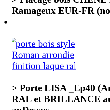
Ramageux EUR-FR (noe
> Porte LISA _Ep40 
RAL et BRILLANCE au
auDessus