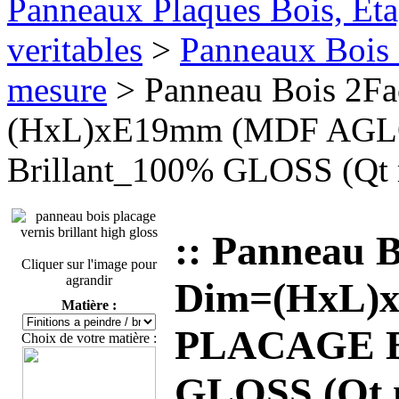
Panneaux Plaques Bois, Eta
veritables
>
Panneaux Bois 
mesure
> Panneau Bois 2F
(HxL)xE19mm (MDF AGL
Brillant_100% GLOSS (Qt
:: Panneau 
Cliquer sur l'image pour
agrandir
Dim=(HxL)
Matière :
PLACAGE BO
Choix de votre matière :
GLOSS (Qt 