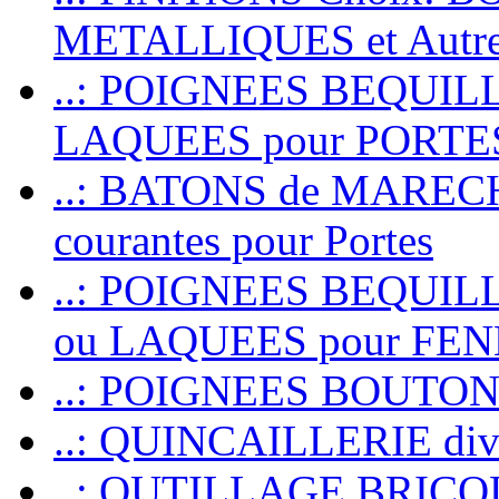
METALLIQUES et Autr
..: POIGNEES BEQUIL
LAQUEES pour PORT
..: BATONS de MARECHAL
courantes pour Portes
..: POIGNEES BEQUI
ou LAQUEES pour FE
..: POIGNEES BOUTO
..: QUINCAILLERIE dive
..: OUTILLAGE BRIC