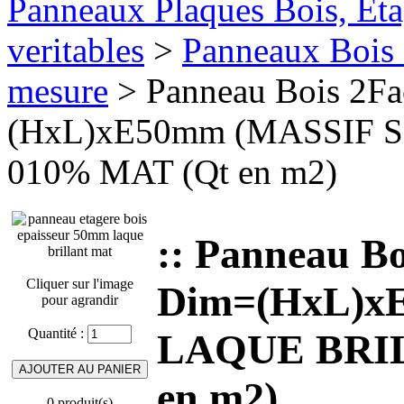
Panneaux Plaques Bois, Eta
veritables
>
Panneaux Bois 
mesure
> Panneau Bois 2F
(HxL)xE50mm (MASSIF 
010% MAT (Qt en m2)
:: Panneau B
Cliquer sur l'image
Dim=(HxL)x
pour agrandir
Quantité :
LAQUE BRIL
en m2)
0 produit(s)