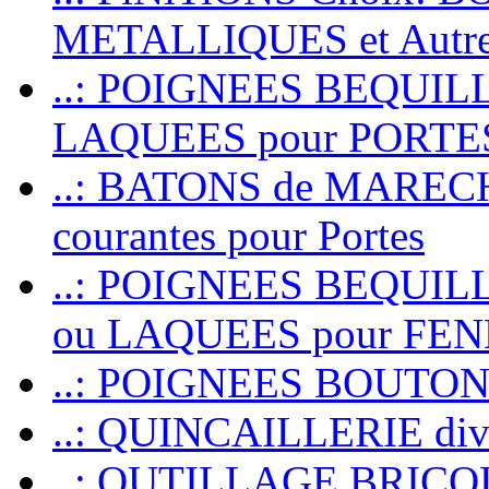
METALLIQUES et Autr
..: POIGNEES BEQUIL
LAQUEES pour PORT
..: BATONS de MARECHAL
courantes pour Portes
..: POIGNEES BEQUI
ou LAQUEES pour FE
..: POIGNEES BOUTO
..: QUINCAILLERIE dive
..: OUTILLAGE BRIC