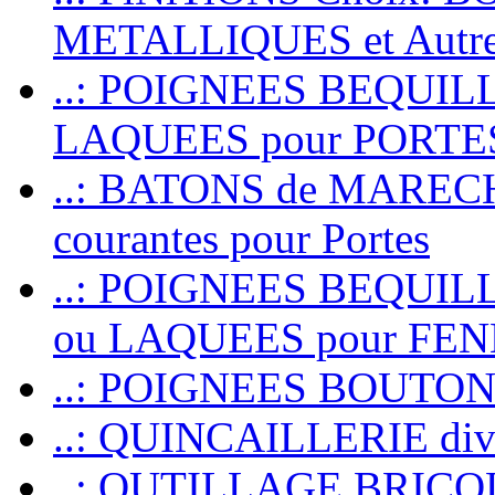
METALLIQUES et Autr
..: POIGNEES BEQUIL
LAQUEES pour PORT
..: BATONS de MARECHAL
courantes pour Portes
..: POIGNEES BEQUI
ou LAQUEES pour FE
..: POIGNEES BOUTO
..: QUINCAILLERIE dive
..: OUTILLAGE BRIC