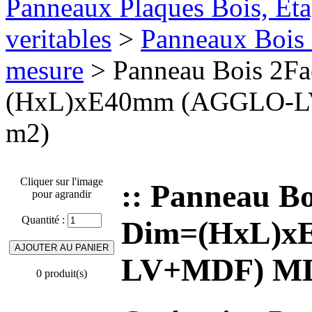
Panneaux Plaques Bois, Eta
veritables
>
Panneaux Bois 
mesure
> Panneau Bois 2F
(HxL)xE40mm (AGGLO-L
m2)
Cliquer sur l'image
:: Panneau B
pour agrandir
Quantité :
Dim=(HxL)x
LV+MDF) MD
0 produit(s)