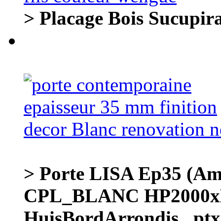
> Placage Bois Sucupira 
> Porte LISA Ep35 (A
CPL_BLANC HP2000x
HuisBordArrondis _ptx