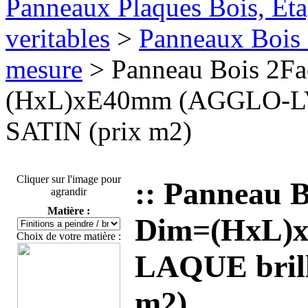
Panneaux Plaques Bois, Eta
veritables
>
Panneaux Bois 
mesure
> Panneau Bois 2F
(HxL)xE40mm (AGGLO-LV
SATIN (prix m2)
Cliquer sur l'image pour
:: Panneau 
agrandir
Matière :
Dim=(HxL)
Choix de votre matière :
LAQUE bril
m2)