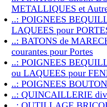
METALLIQUES et Autr
..: POIGNEES BEQUIL
LAQUEES pour PORT
..: BATONS de MARECHAL
courantes pour Portes
..: POIGNEES BEQUI
ou LAQUEES pour FE
..: POIGNEES BOUTO
..: QUINCAILLERIE dive
..: OUTILLAGE BRIC