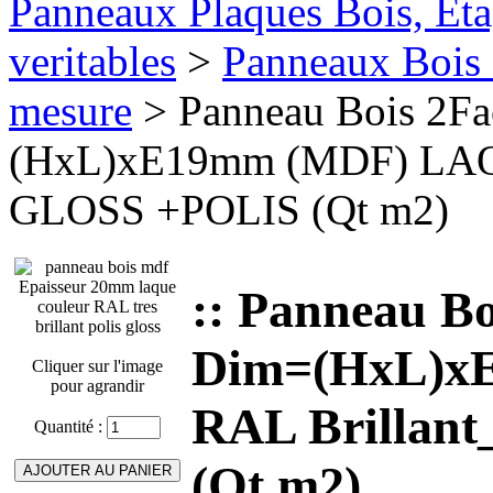
Panneaux Plaques Bois, Eta
veritables
>
Panneaux Bois 
mesure
> Panneau Bois 2F
(HxL)xE19mm (MDF) LAQ
GLOSS +POLIS (Qt m2)
:: Panneau B
Dim=(HxL)x
Cliquer sur l'image
pour agrandir
RAL Brillan
Quantité :
(Qt m2)