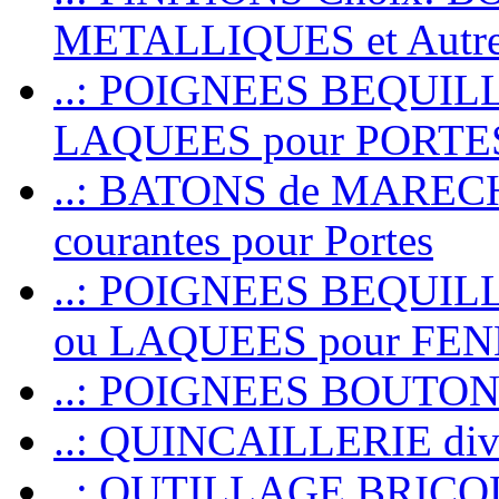
METALLIQUES et Autr
..: POIGNEES BEQUIL
LAQUEES pour PORT
..: BATONS de MARECHAL
courantes pour Portes
..: POIGNEES BEQUI
ou LAQUEES pour FE
..: POIGNEES BOUTO
..: QUINCAILLERIE dive
..: OUTILLAGE BRIC