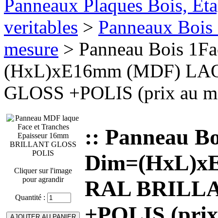
Panneaux Plaques Bois, Eta
veritables
>
Panneaux Bois 
mesure
> Panneau Bois 1F
(HxL)xE16mm (MDF) LA
GLOSS +POLIS (prix au m
:: Panneau B
Dim=(HxL)x
Cliquer sur l'image
pour agrandir
RAL BRILL
Quantité :
+POLIS (prix