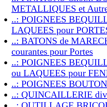
METALLIQUES et Autr
..: POIGNEES BEQUIL
LAQUEES pour PORT
..: BATONS de MARECHAL
courantes pour Portes
..: POIGNEES BEQUI
ou LAQUEES pour FE
..: POIGNEES BOUTO
..: QUINCAILLERIE dive
..: OUTILLAGE BRIC