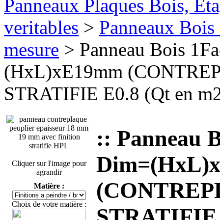
Panneaux Plaques Bois, Eta
veritables
>
Panneaux Bois 
mesure
> Panneau Bois 1F
(HxL)xE19mm (CONTREP
STRATIFIE E0.8 (Qt en m2
:: Panneau 
Dim=(HxL)
Cliquer sur l'image pour
agrandir
(CONTREPL
Matière :
Choix de votre matière :
STRATIFIE E