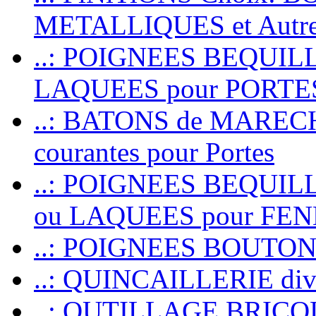
METALLIQUES et Autr
..: POIGNEES BEQUIL
LAQUEES pour PORT
..: BATONS de MARECHAL
courantes pour Portes
..: POIGNEES BEQUI
ou LAQUEES pour FE
..: POIGNEES BOUTO
..: QUINCAILLERIE dive
..: OUTILLAGE BRIC