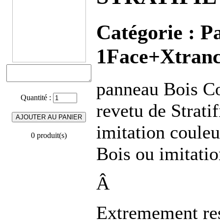
Catégorie :
Pa
1Face+Xtranc
panneau Bois C
Quantité :
revetu de Strati
imitation couleu
0 produit(s)
Bois ou imitati
Â
Extremement resi