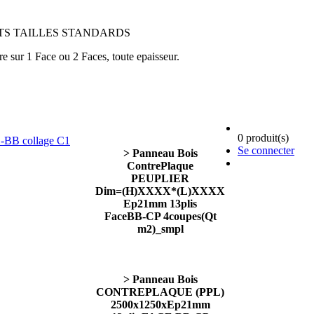
MATS TAILLES STANDARDS
r 1 Face ou 2 Faces, toute epaisseur.
0 produit(s)
Se connecter
> Panneau Bois
ContrePlaque
PEUPLIER
Dim=(H)XXXX*(L)XXXX
Ep21mm 13plis
FaceBB-CP 4coupes(Qt
m2)_smpl
> Panneau Bois
CONTREPLAQUE (PPL)
2500x1250xEp21mm