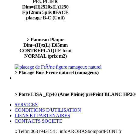
PEUPLIER
Dim=(H)2520x(L)1250
Ep12mm 5plis 0FACE
placage B-C (Unit)
> Panneau Plaque
Dim=(H)x(L) E05mm
CONTREPLAQUE brut
NORMAL (prix m2)
> Placage Bois Frene naturel (ramageux)
> Porte LISA _Ep40 (Ame Pleine) prePeint BLANC HP2
SERVICES
CONDITIONS D'UTILISATION
LIENS ET PARTENAIRES
CONTACTS SOCIETE
:: Telfm 0631942154 :: infoAROBASbomportPOINTfr