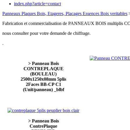
index.php?article=contact
Panneaux Plaques Bois, Etageres, Placages Essences Bois veritables
>
Fabrication et commercialisation de PANNEAUX BOIS multiplis C
nous consulter pour votre demande de chiffrage.
.
> Panneau Bois
CONTREPLAQUE
(BOULEAU)
2500x1250x08mm 5plis
2Faces BB-CP C1
(Unit/panneau) _blbf
> Panneau Bois
ContrePlaque