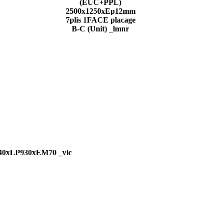
(EUC+PPL)
2500x1250xEp12mm
7plis 1FACE placage
B-C (Unit) _lmnr
040xLP930xEM70 _vlc