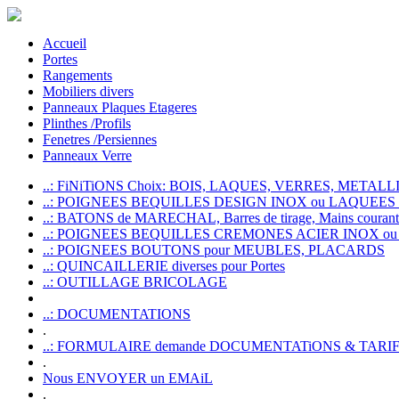
Accueil
Portes
Rangements
Mobiliers divers
Panneaux Plaques Etageres
Plinthes /Profils
Fenetres /Persiennes
Panneaux Verre
..: FiNiTiONS Choix: BOIS, LAQUES, VERRES, METALLI
..: POIGNEES BEQUILLES DESIGN INOX ou LAQUEE
..: BATONS de MARECHAL, Barres de tirage, Mains courante
..: POIGNEES BEQUILLES CREMONES ACIER INOX ou
..: POIGNEES BOUTONS pour MEUBLES, PLACARDS
..: QUINCAILLERIE diverses pour Portes
..: OUTILLAGE BRICOLAGE
..: DOCUMENTATIONS
.
..: FORMULAIRE demande DOCUMENTATiONS & TARI
.
Nous ENVOYER un EMAiL
.