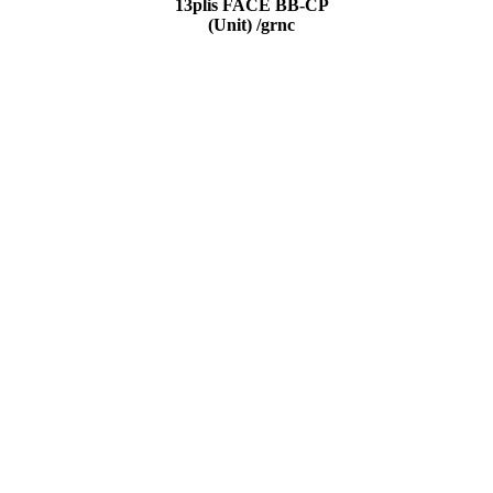
13plis FACE BB-CP
(Unit) /grnc