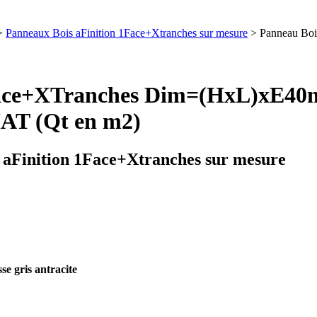
>
Panneaux Bois aFinition 1Face+Xtranches sur mesure
> Panneau B
1Face+XTranches Dim=(HxL)x
T (Qt en m2)
 aFinition 1Face+Xtranches sur mesure
e gris antracite