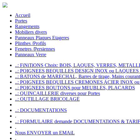
Accueil
Portes
Rangements
Mobiliers divers
Panneaux Plaques Etageres
Plinthes /Profils
Fenetres /Persiennes
Panneaux Verre
..: FiNiTiONS Choix: BOIS, LAQUES, VERRES, METALLI
..: POIGNEES BEQUILLES DESIGN INOX ou LAQUEE
..: BATONS de MARECHAL, Barres de tirage, Mains courante
..: POIGNEES BEQUILLES CREMONES ACIER INOX ou
..: POIGNEES BOUTONS pour MEUBLES, PLACARDS
..: QUINCAILLERIE diverses pour Portes
..: OUTILLAGE BRICOLAGE
..: DOCUMENTATIONS
.
..: FORMULAIRE demande DOCUMENTATiONS & TARI
.
Nous ENVOYER un EMAiL
.